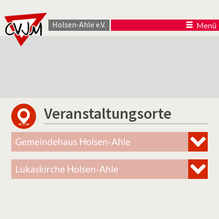
Holsen-Ahle e.V.
Menü
Veranstaltungsorte
Gemeindehaus Holsen-Ahle
Lukaskirche Holsen-Ahle