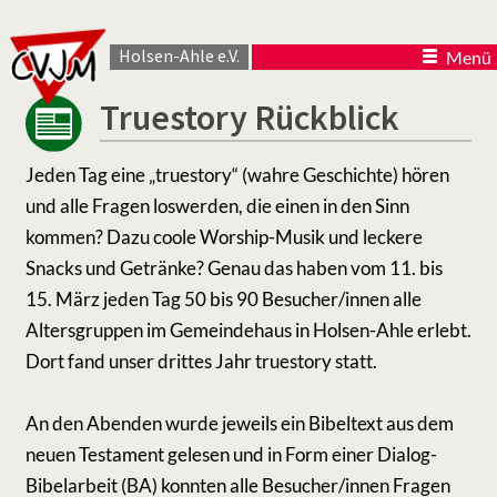
Holsen-Ahle e.V.
Menü
Truestory Rückblick
Jeden Tag eine „truestory“ (wahre Geschichte) hören
und alle Fragen loswerden, die einen in den Sinn
kommen? Dazu coole Worship-Musik und leckere
Snacks und Getränke? Genau das haben vom 11. bis
15. März jeden Tag 50 bis 90 Besucher/innen alle
Altersgruppen im Gemeindehaus in Holsen-Ahle erlebt.
Dort fand unser drittes Jahr truestory statt.
An den Abenden wurde jeweils ein Bibeltext aus dem
neuen Testament gelesen und in Form einer Dialog-
Bibelarbeit (BA) konnten alle Besucher/innen Fragen